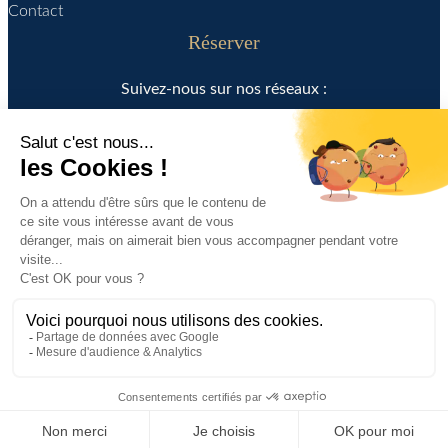
Contact
Réserver
Suivez-nous sur nos réseaux :
Français
English
/
Mentions légales
retour en haut ↑
Politique de confidentialité
© Conception et développement
Pixelea
– 2024