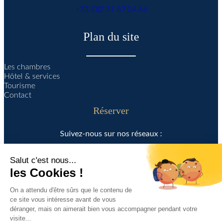
+33 (0)2 31 87 04 64
Plan du site
Les chambres
Hôtel & services
Tourisme
Contact
Réserver
Suivez-nous sur nos réseaux :
Français
English
/